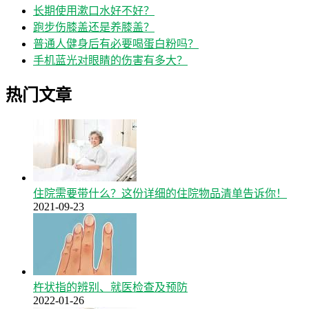
长期使用漱口水好不好？
跑步伤膝盖还是养膝盖？
普通人健身后有必要喝蛋白粉吗？
手机蓝光对眼睛的伤害有多大？
热门文章
住院需要带什么？这份详细的住院物品清单告诉你！
2021-09-23
杵状指的辨别、就医检查及预防
2022-01-26