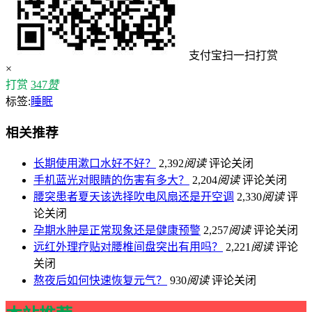
支付宝扫一扫打赏
×
打赏
347
赞
标签:
睡眠
相关推荐
长期使用漱口水好不好？
2,392
阅读
评论关闭
手机蓝光对眼睛的伤害有多大？
2,204
阅读
评论关闭
腰突患者夏天该选择吹电风扇还是开空调
2,330
阅读
评
论关闭
孕期水肿是正常现象还是健康预警
2,257
阅读
评论关闭
远红外理疗贴对腰椎间盘突出有用吗？
2,221
阅读
评论
关闭
熬夜后如何快速恢复元气？
930
阅读
评论关闭