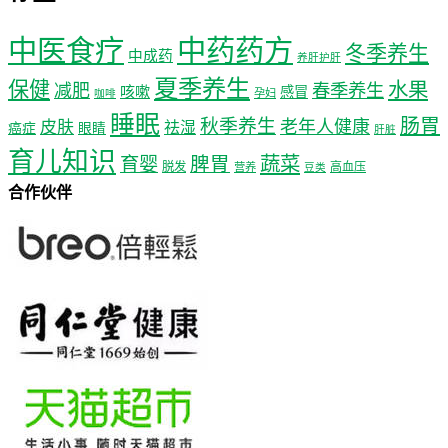
中医食疗
中药药方
冬季养生
中成药
养肝护肝
夏季养生
保健
水果
减肥
春季养生
咳嗽
感冒
孕妇
咖啡
睡眠
肠胃
秋季养生
老年人健康
皮肤
祛湿
癌症
眼睛
肝脏
育儿知识
蔬菜
育婴
脾胃
脱发
高血压
营养
豆类
合作伙伴