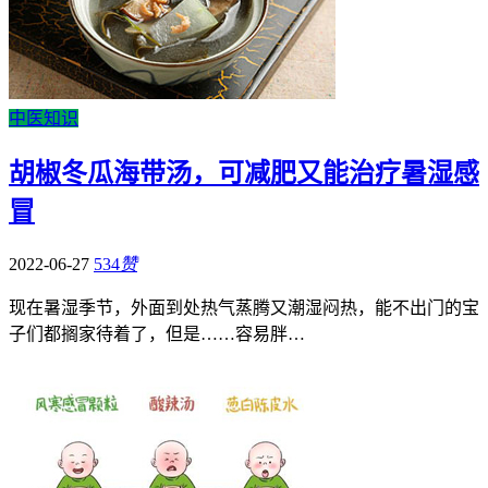
中医知识
胡椒冬瓜海带汤，可减肥又能治疗暑湿感
冒
2022-06-27
534
赞
现在暑湿季节，外面到处热气蒸腾又潮湿闷热，能不出门的宝
子们都搁家待着了，但是……容易胖…