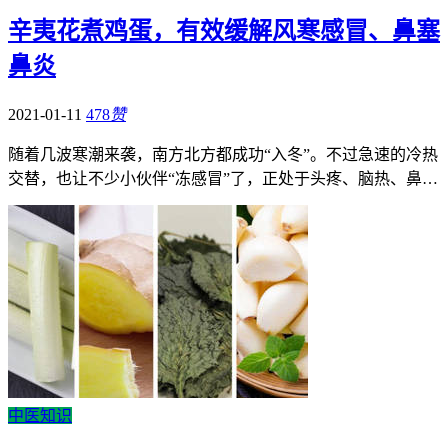
辛夷花煮鸡蛋，有效缓解风寒感冒、鼻塞
鼻炎
2021-01-11
478
赞
随着几波寒潮来袭，南方北方都成功“入冬”。不过急速的冷热
交替，也让不少小伙伴“冻感冒”了，正处于头疼、脑热、鼻…
中医知识