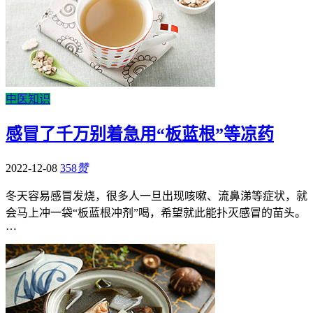
中医知识
感冒了千万别着急用“板蓝根”等凉药
2022-12-08
358
赞
冬天容易感冒发烧，很多人一旦出现咳嗽、流鼻涕等症状，就
会马上冲一袋“板蓝根冲剂”喝，希望就此能扑灭感冒的苗头。
…