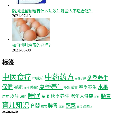
防风通圣颗粒有什么功效？哪些人不适合吃？
2021-07-13
如何辨别鸡蛋的好坏？
2021-03-08
标签
中医食疗
中药药方
冬季养生
中成药
养肝护肝
夏季养生
保健
水果
减肥
春季养生
咳嗽
感冒
孕妇
咖啡
睡眠
肠胃
秋季养生
老年人健康
皮肤
祛湿
癌症
眼睛
肝脏
育儿知识
蔬菜
育婴
脾胃
脱发
高血压
营养
豆类
合作伙伴