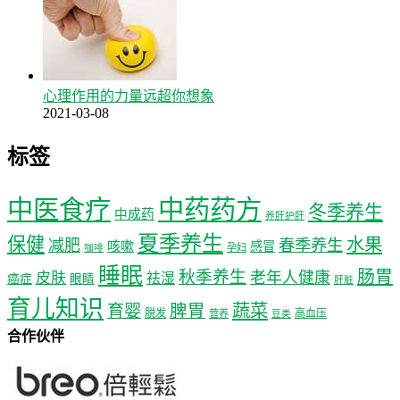
心理作用的力量远超你想象
2021-03-08
标签
中医食疗
中药药方
冬季养生
中成药
养肝护肝
夏季养生
保健
水果
减肥
春季养生
咳嗽
感冒
孕妇
咖啡
睡眠
肠胃
秋季养生
老年人健康
皮肤
祛湿
癌症
眼睛
肝脏
育儿知识
蔬菜
育婴
脾胃
脱发
高血压
营养
豆类
合作伙伴