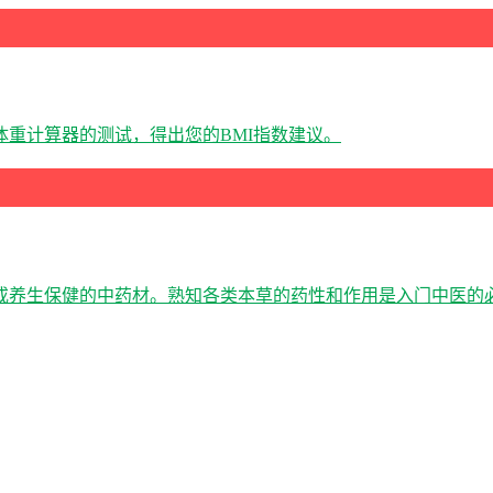
重计算器的测试，得出您的BMI指数建议。
或养生保健的中药材。熟知各类本草的药性和作用是入门中医的