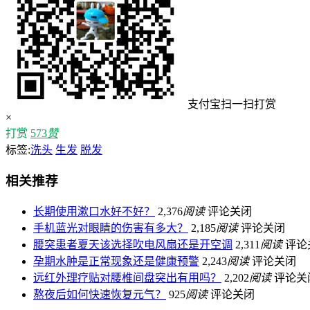
支付宝扫一扫打赏
×
打赏
573
赞
标签:
洗头
生发
脱发
相关推荐
长期使用漱口水好不好？
2,376
阅读
评论关闭
手机蓝光对眼睛的伤害有多大？
2,185
阅读
评论关闭
腰突患者夏天该选择吹电风扇还是开空调
2,311
阅读
评论
孕期水肿是正常现象还是健康预警
2,243
阅读
评论关闭
远红外理疗贴对腰椎间盘突出有用吗？
2,202
阅读
评论关
熬夜后如何快速恢复元气？
925
阅读
评论关闭