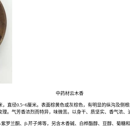
中药材云木香
厘米，直径0.5~6厘米。表面棕黄色或灰棕色，有明显的纵沟及
纹理。气芳香浓烈而特异，味微苦。以身干、质坚实、香气浓、
，α-紫罗兰酮、β-芹子烯等，另含木香碱、白桦酯醇、豆醇、菊糖