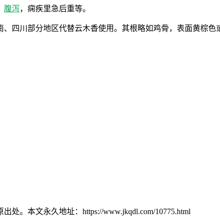
，
腹泻
，痫疾里急后重等。
南、四川部分地区代替云木香使用。其根略如鸡骨，表面黄棕色
：https://www.jkqdl.com/10775.html