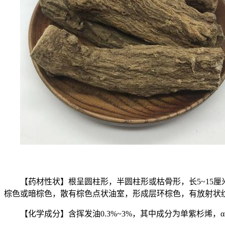
【药材性状】根呈圆柱形，半圆柱形或枯骨形，长5~15
棕色或暗棕色，散有棕色点状油室，形成层环棕色，有放射状
【化学成分】含挥发油0.3%~3%，其中成分为单紫杉烯