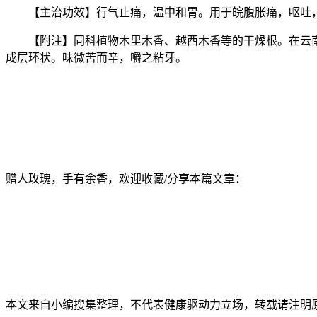
【主治功效】行气止痛，温中和胃。用于皖腹胀痛，呕吐
【附注】同科植物木里木香、越西木香等的干燥根。在云
成层环状。味微苦而辛，嚼之粘牙。
赠人玫瑰，手有余香，欢迎收藏/分享本篇文章：
本文来自小编搜集整理，不代表健康驱动力立场，转载请注明原出处。本文永久地址