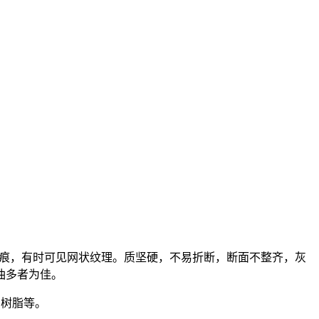
侧根痕，有时可见网状纹理。质坚硬，不易折断，断面不整齐，灰
油多者为佳。
和树脂等。