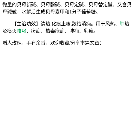
微量的贝母新碱、贝母酚碱、贝母定碱、贝母替定碱。又含贝
母碱甙，水解后生成贝母素甲和1分子葡萄糖。
【主治功效】清热,化痰止咳,散结消痈。用于风热、
肺
热
及痰火
咳嗽
、瘰疬、热毒疮痈、肺痈、乳痈。
赠人玫瑰，手有余香，欢迎收藏/分享本篇文章：