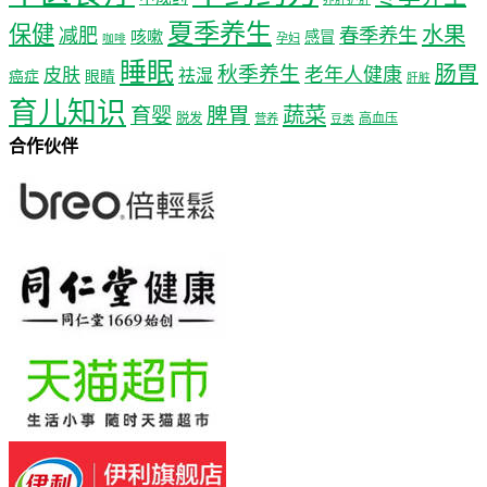
夏季养生
保健
水果
减肥
春季养生
咳嗽
感冒
孕妇
咖啡
睡眠
肠胃
秋季养生
老年人健康
皮肤
祛湿
癌症
眼睛
肝脏
育儿知识
蔬菜
育婴
脾胃
脱发
高血压
营养
豆类
合作伙伴