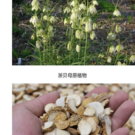
浙贝母原植物