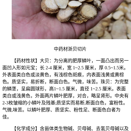
中药材浙贝切片
【药材性状】大贝：为分离的肥厚鳞叶，一面凸出而另一
面凹入形如元宝；长 2-4 厘米，宽 1~2.5 厘米，厚 0.5~1.5米。
外表面类白色或淡黄色，有浅棕色斑痕，内表面浅黄或黄棕
色。质坚实，易折断，断面白色。气微，味苦。珠贝：为完整
的鳞茎，呈扁圆球形，高1~1.5 厘米，直径 1~2.5 厘米。表面
类白或浅黄色，外面两片鳞叶肥厚，对合，略呈肾形。中央有
2-3枚皱缩的小鳞叶及残基;质坚实而易断,断面白色，富粉性。
气微,味苦。以鳞叶肥厚、质坚实、粉性足、断面色白者为
佳。
【化学成分】含甾体类生物碱、贝母碱、去氢贝母碱以及