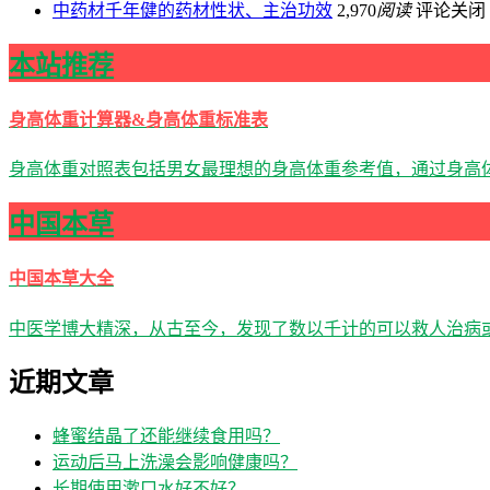
中药材千年健的药材性状、主治功效
2,970
阅读
评论关闭
本站推荐
身高体重计算器&身高体重标准表
身高体重对照表包括男女最理想的身高体重参考值，通过身高体
中国本草
中国本草大全
中医学博大精深，从古至今，发现了数以千计的可以救人治病
近期文章
蜂蜜结晶了还能继续食用吗？
运动后马上洗澡会影响健康吗？
长期使用漱口水好不好？