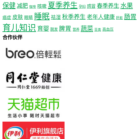
夏季养生
保健
水果
减肥
春季养生
咳嗽
感冒
孕妇
咖啡
睡眠
肠胃
秋季养生
老年人健康
皮肤
祛湿
癌症
眼睛
肝脏
育儿知识
蔬菜
育婴
脾胃
脱发
高血压
营养
豆类
合作伙伴