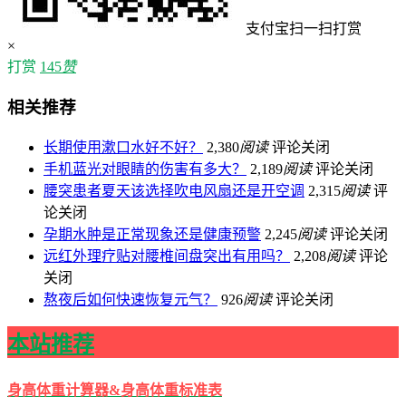
支付宝扫一扫打赏
×
打赏
145
赞
相关推荐
长期使用漱口水好不好？
2,380
阅读
评论关闭
手机蓝光对眼睛的伤害有多大？
2,189
阅读
评论关闭
腰突患者夏天该选择吹电风扇还是开空调
2,315
阅读
评
论关闭
孕期水肿是正常现象还是健康预警
2,245
阅读
评论关闭
远红外理疗贴对腰椎间盘突出有用吗？
2,208
阅读
评论
关闭
熬夜后如何快速恢复元气？
926
阅读
评论关闭
本站推荐
身高体重计算器&身高体重标准表