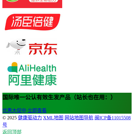
国际唯一公认有效生发产品（站长也在用：）
优惠大促中
立即查看
© 2025
健康驱动力
XML地图
网站地图导航
闽ICP备11015508
号
返回顶部