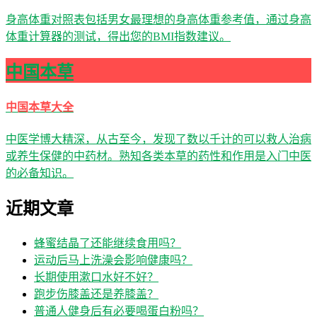
身高体重对照表包括男女最理想的身高体重参考值，通过身高
体重计算器的测试，得出您的BMI指数建议。
中国本草
中国本草大全
中医学博大精深，从古至今，发现了数以千计的可以救人治病
或养生保健的中药材。熟知各类本草的药性和作用是入门中医
的必备知识。
近期文章
蜂蜜结晶了还能继续食用吗？
运动后马上洗澡会影响健康吗？
长期使用漱口水好不好？
跑步伤膝盖还是养膝盖？
普通人健身后有必要喝蛋白粉吗？