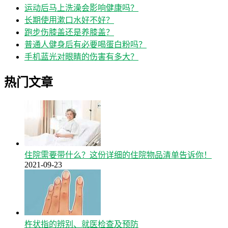
运动后马上洗澡会影响健康吗？
长期使用漱口水好不好？
跑步伤膝盖还是养膝盖？
普通人健身后有必要喝蛋白粉吗？
手机蓝光对眼睛的伤害有多大？
热门文章
住院需要带什么？这份详细的住院物品清单告诉你！
2021-09-23
杵状指的辨别、就医检查及预防