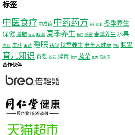
标签
中医食疗
中药药方
冬季养生
中成药
养肝护肝
夏季养生
保健
水果
减肥
春季养生
咳嗽
感冒
孕妇
咖啡
睡眠
肠胃
秋季养生
老年人健康
皮肤
祛湿
癌症
眼睛
肝脏
育儿知识
蔬菜
育婴
脾胃
脱发
高血压
营养
豆类
合作伙伴