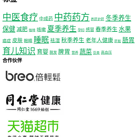
中医食疗
中药药方
冬季养生
中成药
养肝护肝
夏季养生
保健
水果
减肥
春季养生
咳嗽
感冒
孕妇
咖啡
睡眠
肠胃
秋季养生
老年人健康
皮肤
祛湿
癌症
眼睛
肝脏
育儿知识
蔬菜
育婴
脾胃
脱发
高血压
营养
豆类
合作伙伴