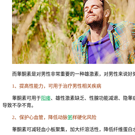
而睾酮素是对男性非常重要的一种雄激素，对男性来说好
1、提高性能力，可用于治疗男性相关疾病
睾酮素可用于
阳痿
、雄性激素缺乏、性腺功能减退、隐睾
导致不孕不育。
2、保护心血管，降低动脉
粥
样硬化风险
睾酮素可减轻血小板聚集，加大纤溶活性，降低纤维蛋白水