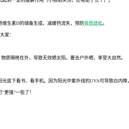
式起到一定的缓解作用（小孩晒头顶，还有助于长个）。
进维生素D的储备生成，减缓钙流失，预防
骨质疏松
。
醒大家：
、物质隔绝在外，导致无效晒太阳。要去户外晒，享受大自然。
光底下看书、看手机。因为阳光中紫外线的UVA可导致白内障
“更强”一些了！