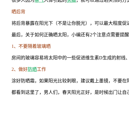
很多人因为
寒气
入体引起的
头痛
，就可以通过晒头顶的方
晒后背
将后背暴露在阳光下（不是让你脱光），可以最大程度促
最后，关于如何正确晒太阳，小编还有2个注意点需要提
1、不要隔着玻璃晒
房间的玻璃容易将太阳中的一些促进维生素D生成的射线
2、做好
防晒
工作
涂好防晒霜，如果阳光比较刺眼，建议戴上墨镜，不要在阳
都看到这里了，男人们，春天阳光正好，是时候出门让自己