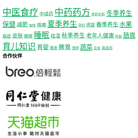
中医食疗
中药药方
冬季养生
中成药
养肝护肝
夏季养生
保健
水果
减肥
春季养生
咳嗽
感冒
孕妇
咖啡
睡眠
肠胃
秋季养生
老年人健康
皮肤
祛湿
癌症
眼睛
肝脏
育儿知识
蔬菜
育婴
脾胃
脱发
高血压
营养
豆类
合作伙伴