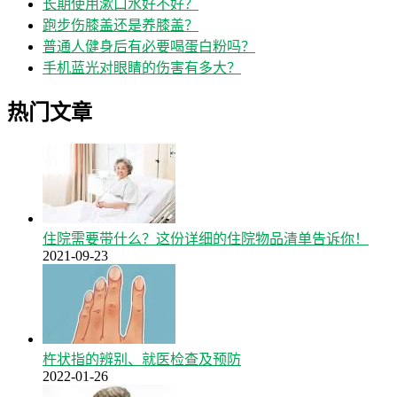
长期使用漱口水好不好？
跑步伤膝盖还是养膝盖？
普通人健身后有必要喝蛋白粉吗？
手机蓝光对眼睛的伤害有多大？
热门文章
住院需要带什么？这份详细的住院物品清单告诉你！
2021-09-23
杵状指的辨别、就医检查及预防
2022-01-26