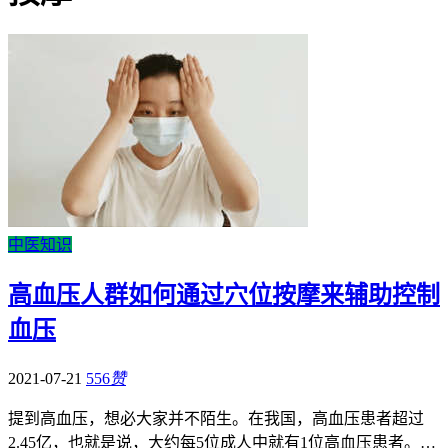
中医知识
高血压人群如何通过穴位按摩来辅助控制
血压
2021-07-21
556
赞
提到高血压，想必大家并不陌生。在我国，高血压患者超过
2.45亿，也就是说，大约每5位成人中就有1位高血压患者。…