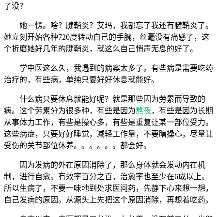
了没？
她一愣。啥？腱鞘炎？艾玛，我都忘了我还有腱鞘炎了。
她立刻开始各种720度转动自己的手腕，丝毫没有痛感了，这
个折磨她好几年的腱鞘炎，就这么自己悄声无息的好了。
学中医这么久，我遇到的病案太多了。有些病是需要吃药
治疗的，有些病，单纯只要好好休息就能好。
什么病只要休息就能好呢？就是那些因为劳累而导致的
病。这个劳累分为很多种，有些是因为
熬夜
，有些是因为长期
从事体力工作，有些是操心多，有些是重复让某一部位受力。
这些病症，只要好好睡觉，减轻工作量，不要瞎操心，尽量让
受伤的关节部位休养。。。。。。都会好。
因为发病的外在原因消除了，那么身体就会发动内在机
制，进行自愈。有效率百分之百，治愈率也至少在6成以上。
所以生病了，不要一味地到处求医问药，先静下心来想一想，
自己发病的原因。从源头上先把这个原因消除，再想着吃药。