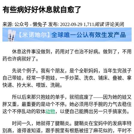
有些病好好休息就自愈了
来源: 公众号 - 懒兔子
发布: 2022-09-29
1,711
阅读
评论关闭
休息这件事没做到，药用对了也治不好病。做到了，不用
药也许病就好了。
先说个例子。我有个朋友，是个全职妈妈，当年生完孩子
自己带娃，经常一手抱娃，一手炒菜、洗衣、铺床、叠被、拿
快递、拎大米、喂饭、洗碗。
所以后来那只抱娃的单手，就彻底废了——因为她的娃又
胖又重，最重要的是动个不停。她必须用尽手腕的力气去稳住
这个不停乱动的软体
动物
，以便自己能腾出另一只手搞家务。
时间一久，她就得了腱鞘炎。腱鞘炎在宝妈中的发病率特
别高，谁得谁知道，跟手腕里有根筋被扭了麻花似的，平时不