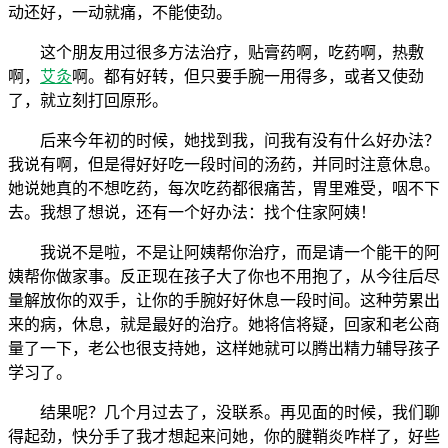
动还好，一动就痛，不能使劲。
这个朋友用过很多方法治疗，贴膏药啊，吃药啊，热敷
啊，
艾灸
啊。都有好转，但只要手腕一用得多，或者又使劲
了，就立刻打回原形。
后来今年初的时候，她找到我，问我有没有什么好办法？
我说有啊，但是得好好吃一段时间的汤药，并同时注意休息。
她说她真的不想吃药，每次吃药都很痛苦，胃里难受，咽不下
去。我想了想说，还有一个好办法：找个住家阿姨！
我说不是啦，不是让阿姨帮你治疗，而是请一个能干的阿
姨帮你做家事。反正现在孩子大了你也不用抱了，从今往后尽
量解放你的双手，让你的手腕好好休息一段时间。这种劳累出
来的病，休息，就是最好的治疗。她将信将疑，回家和老公商
量了一下，老公也很支持她，这样她就可以腾出精力辅导孩子
学习了。
结果呢？几个月过去了，没联系。再见面的时候，我们聊
得起劲，快分手了我才想起来问她，你的腱鞘炎咋样了，好些