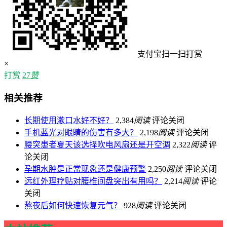
支付宝扫一扫打赏
×
打赏
27
赞
相关推荐
长期使用漱口水好不好？
2,384
阅读
评论关闭
手机蓝光对眼睛的伤害有多大？
2,198
阅读
评论关闭
腰突患者夏天该选择吹电风扇还是开空调
2,322
阅读
评
论关闭
孕期水肿是正常现象还是健康预警
2,250
阅读
评论关闭
远红外理疗贴对腰椎间盘突出有用吗？
2,214
阅读
评论
关闭
熬夜后如何快速恢复元气？
928
阅读
评论关闭