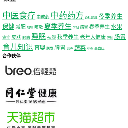
中医食疗
中药药方
冬季养生
中成药
养肝护肝
夏季养生
保健
水果
减肥
春季养生
咳嗽
感冒
孕妇
咖啡
睡眠
肠胃
秋季养生
老年人健康
皮肤
祛湿
癌症
眼睛
肝脏
育儿知识
蔬菜
育婴
脾胃
脱发
高血压
营养
豆类
合作伙伴