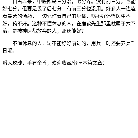
自古以来，中医都是三分治，七分养。没有前三分，也能
好七分。但要是丢了后七分，有前三分也没用。好多人一边嗑
着最苦的汤药，一边死作着自己的身体，病不好还怪医生不
好，药不好。这种不懂休息的人，在扁鹊先生那里就属于六不
治，是被神医都放弃的人，那还能好？
不懂休息的人，是不能好好前进的，用兵一时还要养兵千
日呢。
赠人玫瑰，手有余香，欢迎收藏/分享本篇文章：