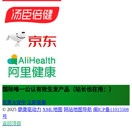
国际唯一公认有效生发产品（站长也在用：）
优惠大促中
立即查看
© 2025
健康驱动力
XML地图
网站地图导航
闽ICP备11015508
号
返回顶部