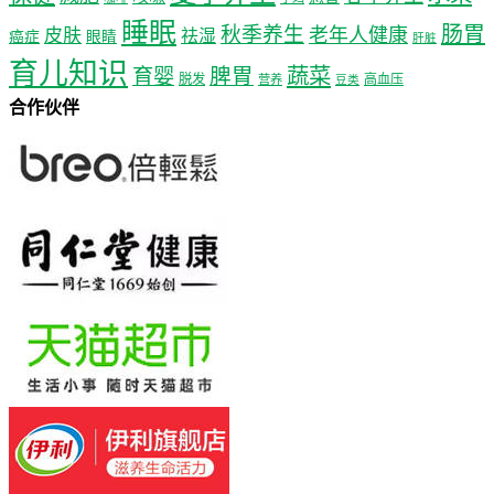
睡眠
肠胃
秋季养生
老年人健康
皮肤
祛湿
癌症
眼睛
肝脏
育儿知识
蔬菜
育婴
脾胃
脱发
高血压
营养
豆类
合作伙伴