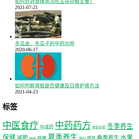
如何针对身体状况吃五谷杂粮主食？
2021-07-21
冬瓜皮、冬瓜子的中药功用
2020-06-17
如何判断肾脏是否健康及日常护肾方法
2021-04-23
标签
中医食疗
中药药方
冬季养生
中成药
养肝护肝
夏季养生
保健
水果
减肥
春季养生
咳嗽
感冒
孕妇
咖啡