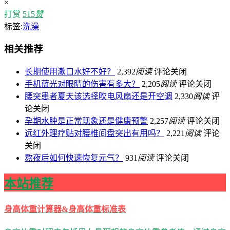
×
打赏
515
赞
标签:
洗澡
相关推荐
长期使用漱口水好不好？
2,392
阅读
评论关闭
手机蓝光对眼睛的伤害有多大？
2,205
阅读
评论关闭
腰突患者夏天该选择吹电风扇还是开空调
2,330
阅读
评
论关闭
孕期水肿是正常现象还是健康预警
2,257
阅读
评论关闭
远红外理疗贴对腰椎间盘突出有用吗？
2,221
阅读
评论
关闭
熬夜后如何快速恢复元气？
931
阅读
评论关闭
本站推荐
身高体重计算器&身高体重标准表