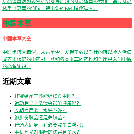
身高体重对照表包括男女最理想的身高体重参考值，通过身高
体重计算器的测试，得出您的BMI指数建议。
中国本草
中国本草大全
中医学博大精深，从古至今，发现了数以千计的可以救人治病
或养生保健的中药材。熟知各类本草的药性和作用是入门中医
的必备知识。
近期文章
蜂蜜结晶了还能继续食用吗？
运动后马上洗澡会影响健康吗？
长期使用漱口水好不好？
跑步伤膝盖还是养膝盖？
普通人健身后有必要喝蛋白粉吗？
手机蓝光对眼睛的伤害有多大？