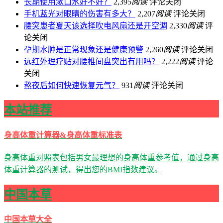
长期使用漱口水好不好？
2,395
阅读
评论关闭
手机蓝光对眼睛的伤害有多大？
2,207
阅读
评论关闭
腰突患者夏天该选择吹电风扇还是开空调
2,330
阅读
评
论关闭
孕期水肿是正常现象还是健康预警
2,260
阅读
评论关闭
远红外理疗贴对腰椎间盘突出有用吗？
2,222
阅读
评论
关闭
熬夜后如何快速恢复元气？
931
阅读
评论关闭
本站推荐
身高体重计算器&身高体重标准表
身高体重对照表包括男女最理想的身高体重参考值，通过身高
体重计算器的测试，得出您的BMI指数建议。
中国本草
中国本草大全