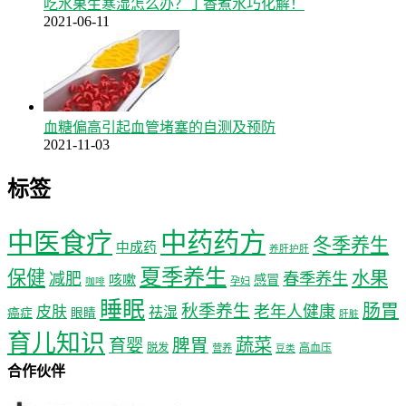
吃水果生寒湿怎么办？丁香煮水巧化解！
2021-06-11
血糖偏高引起血管堵塞的自测及预防
2021-11-03
标签
中医食疗
中药药方
冬季养生
中成药
养肝护肝
夏季养生
保健
水果
减肥
春季养生
咳嗽
感冒
孕妇
咖啡
睡眠
肠胃
秋季养生
老年人健康
皮肤
祛湿
癌症
眼睛
肝脏
育儿知识
蔬菜
育婴
脾胃
脱发
高血压
营养
豆类
合作伙伴