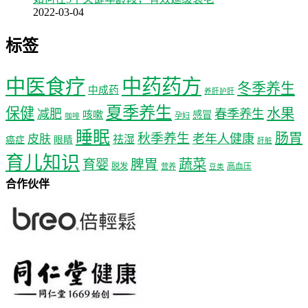
2022-03-04
标签
中医食疗
中药药方
冬季养生
中成药
养肝护肝
夏季养生
保健
水果
减肥
春季养生
咳嗽
感冒
孕妇
咖啡
睡眠
肠胃
秋季养生
老年人健康
皮肤
祛湿
癌症
眼睛
肝脏
育儿知识
蔬菜
育婴
脾胃
脱发
高血压
营养
豆类
合作伙伴