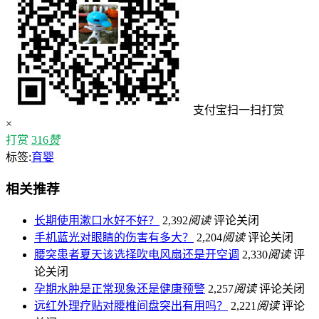
支付宝扫一扫打赏
×
打赏
316
赞
标签:
育婴
相关推荐
长期使用漱口水好不好？
2,392
阅读
评论关闭
手机蓝光对眼睛的伤害有多大？
2,204
阅读
评论关闭
腰突患者夏天该选择吹电风扇还是开空调
2,330
阅读
评
论关闭
孕期水肿是正常现象还是健康预警
2,257
阅读
评论关闭
远红外理疗贴对腰椎间盘突出有用吗？
2,221
阅读
评论