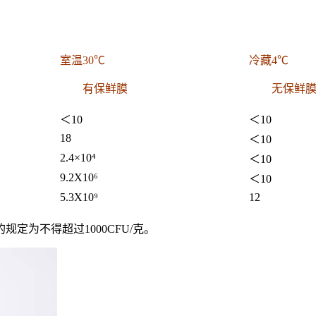
室温30℃
冷藏4℃
有保鲜膜
无保鲜
＜10
＜10
18
＜10
2.4×10⁴
＜10
9.2X10⁶
＜10
5.3X10⁹
12
定为不得超过1000CFU/克。