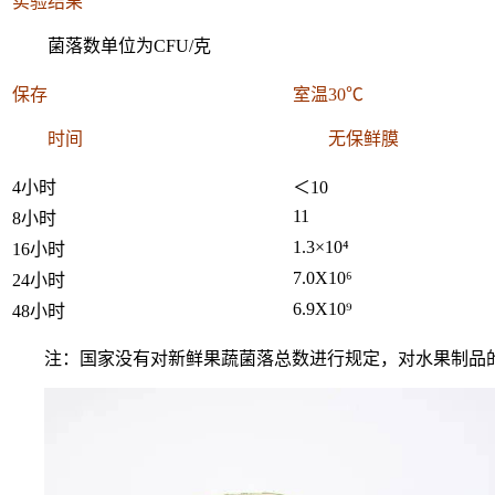
实验结果
菌落数单位为CFU/克
保存
室温30℃
时间
无保鲜膜
4小时
＜10
11
8小时
1.3×10⁴
16小时
7.0X10⁶
24小时
6.9X10⁹
48小时
注：国家没有对新鲜果蔬菌落总数进行规定，对水果制品的规