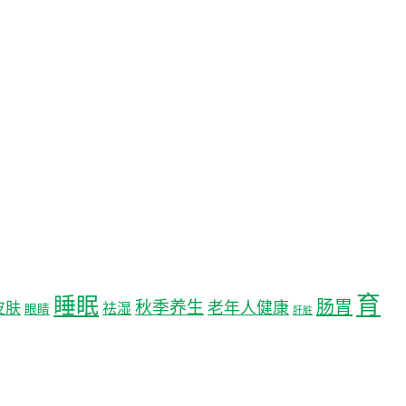
育
睡眠
肠胃
秋季养生
老年人健康
皮肤
祛湿
眼睛
肝脏