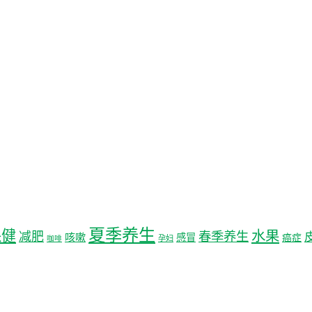
夏季养生
保健
水果
减肥
春季养生
咳嗽
感冒
癌症
孕妇
咖啡