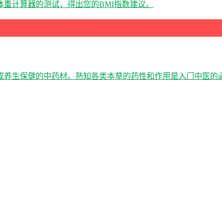
重计算器的测试，得出您的BMI指数建议。
或养生保健的中药材。熟知各类本草的药性和作用是入门中医的