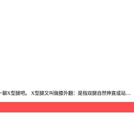
聊X型腿吧。 X型腿又叫做膝外翻：是指双腿自然伸直或站…