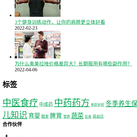
3个健身训练动作，让你的肩膀更立体好看
2022-02-23
为什么奥美拉唑价格差异大？长期服用有哪些副作用？
2022-04-06
标签
中医食疗
中药药方
冬季养生
中成药
养肝护肝
儿知识
蔬菜
育婴
脾胃
脱发
高血压
营养
豆类
合作伙伴