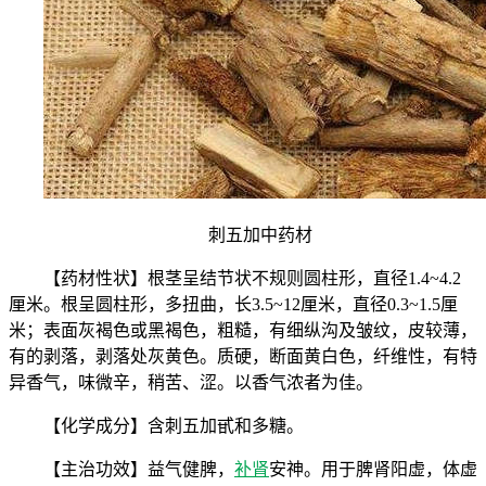
刺五加中药材
【药材性状】根茎呈结节状不规则圆柱形，直径1.4~4.2
厘米。根呈圆柱形，多扭曲，长3.5~12厘米，直径0.3~1.5厘
米；表面灰褐色或黑褐色，粗糙，有细纵沟及皱纹，皮较薄，
有的剥落，剥落处灰黄色。质硬，断面黄白色，纤维性，有特
异香气，味微辛，稍苦、涩。以香气浓者为佳。
【化学成分】含刺五加甙和多糖。
【主治功效】益气健脾，
补肾
安神。用于脾肾阳虚，体虚