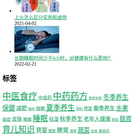
上火怎么区分实热和虚热
2021-04-02
长期睡眠时间少于6小时，对健康有什么影响？
2022-02-21
标签
中医食疗
中药药方
冬季养生
中成药
养肝护肝
夏季养生
保健
水果
减肥
春季养生
咳嗽
感冒
孕妇
咖啡
睡眠
肠胃
秋季养生
老年人健康
皮肤
祛湿
癌症
眼睛
肝脏
育儿知识
蔬菜
育婴
脾胃
脱发
高血压
营养
豆类