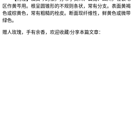
区作黄芩用。根呈圆锥形的不规则条状，常有分支。表面黄褐
色或棕黄色，常有粗糙的栓皮。断面现纤维性，鲜黄色或微带
绿色。
赠人玫瑰，手有余香，欢迎收藏/分享本篇文章：