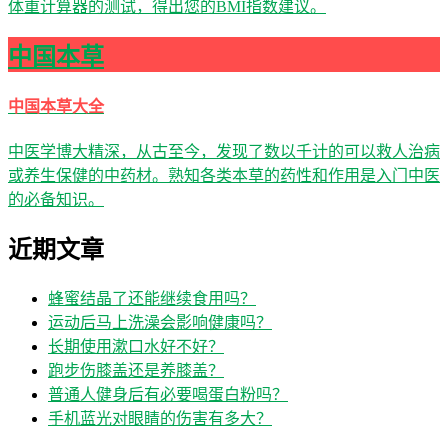
体重计算器的测试，得出您的BMI指数建议。
中国本草
中国本草大全
中医学博大精深，从古至今，发现了数以千计的可以救人治病
或养生保健的中药材。熟知各类本草的药性和作用是入门中医
的必备知识。
近期文章
蜂蜜结晶了还能继续食用吗？
运动后马上洗澡会影响健康吗？
长期使用漱口水好不好？
跑步伤膝盖还是养膝盖？
普通人健身后有必要喝蛋白粉吗？
手机蓝光对眼睛的伤害有多大？