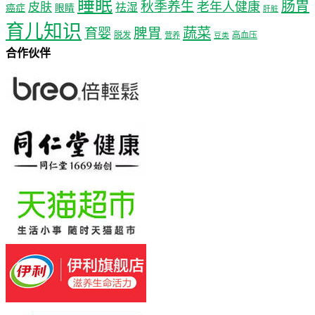
睡眠
肠胃
秋季养生
老年人健康
皮肤
祛湿
癌症
眼睛
肝脏
育儿知识
蔬菜
育婴
脾胃
脱发
高血压
营养
豆类
合作伙伴