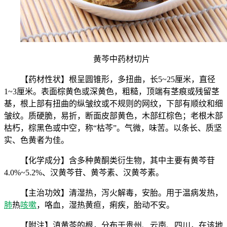
黄芩中药材切片
【药材性状】根呈圆锥形，多扭曲，长5~25厘米，直径
1~3厘米。表面棕黄色或深黄色，粗糙，顶端有茎痕或残留茎
基，根上部有扭曲的纵皱纹或不规则的网纹，下部有顺纹和细
皱纹。质硬脆，易折，断面皮部黄色，木部红棕色；老根木部
枯朽，棕黑色或中空，称“枯芩”。气微，味苦。以条长、质坚
实、色黄者为佳。
【化学成分】含多种黄酮类衍生物，其中主要有黄芩苷
4.0%~5.2%、汉黄芩苷、黄芩素、汉黄芩素。
【主治功效】清湿热，泻火解毒，安胎。用于温病发热，
肺
热
咳嗽
，咯血，湿热黄疸，痢疾，胎动不安。
【附注】滇黄芩的根，分布于贵州、云南、四川，在该地