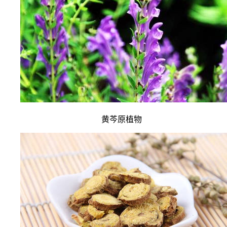
黄芩原植物