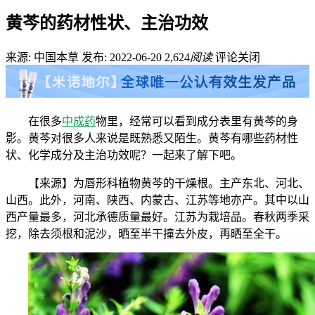
黄芩的药材性状、主治功效
来源: 中国本草
发布: 2022-06-20
2,624
阅读
评论关闭
在很多
中成药
物里，经常可以看到成分表里有黄芩的身
影。黄芩对很多人来说是既熟悉又陌生。黄芩有哪些药材性
状、化学成分及主治功效呢？一起来了解下吧。
【来源】为唇形科植物黄芩的干燥根。主产东北、河北、
山西。此外，河南、陕西、内蒙古、江苏等地亦产。其中以山
西产量最多，河北承德质量最好。江苏为栽培品。春秋两季采
挖，除去须根和泥沙，晒至半干撞去外皮，再晒至全干。