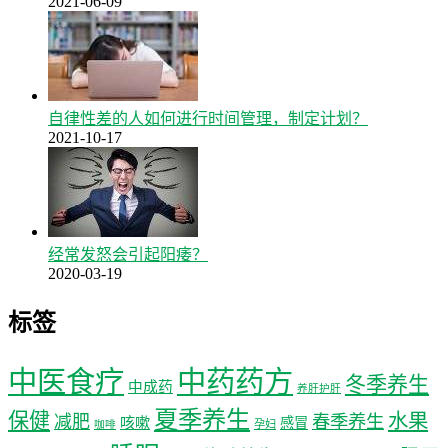
2021-06-09
自律性差的人如何进行时间管理，制定计划？
2021-10-17
经常发怒会引起阳痿？
2020-03-19
标签
中医食疗
中药药方
冬季养生
中成药
养肝护肝
夏季养生
保健
水果
减肥
春季养生
咳嗽
感冒
孕妇
咖啡