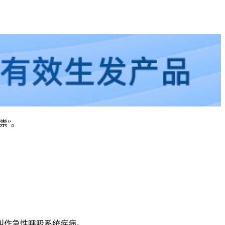
祟”。
叫作急性呼吸系统疾病。