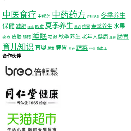
中医食疗
中药药方
冬季养生
中成药
养肝护肝
夏季养生
保健
水果
减肥
春季养生
咳嗽
感冒
孕妇
咖啡
睡眠
肠胃
秋季养生
老年人健康
皮肤
祛湿
癌症
眼睛
肝脏
育儿知识
蔬菜
育婴
脾胃
脱发
高血压
营养
豆类
合作伙伴