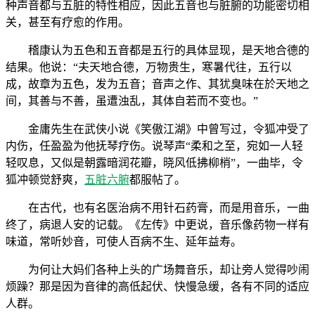
种声音都与五脏的特性相应，因此五音也与脏腑的功能密切相
关，甚至有疗愈的作用。
稽康认为五色和五音都是五行的具体显现，是天地合德的
结果。他说：“夫天地合德，万物贵生，寒暑代往，五行以
成，故章为五色，发为五音；音声之作、其犹臭味在於天地之
间，其善与不善，虽遭浊乱，其体自若而不变也。”
金庸先生在武侠小说《笑傲江湖》中曾写过，令狐冲受了
内伤，任盈盈为他抚琴疗伤。说琴声“柔和之至，宛如一人轻
轻叹息，又似是朝露暗润花瓣，晓风低拂柳梢”，一曲毕，令
狐冲顿觉舒爽，
五脏六腑
都服帖了。
在古代，也有名医治病不用针石药膏，而是用音乐，一曲
终了，病退人安的记载。《左传》中更说，音乐像药物一样有
味道，常听妙音，可使人百病不生、延年益寿。
为何让大妈们各种上头的广场舞音乐，却让旁人觉得吵闹
烦躁？那是因为音律的高低起伏、快慢急缓，各有不同的适应
人群。