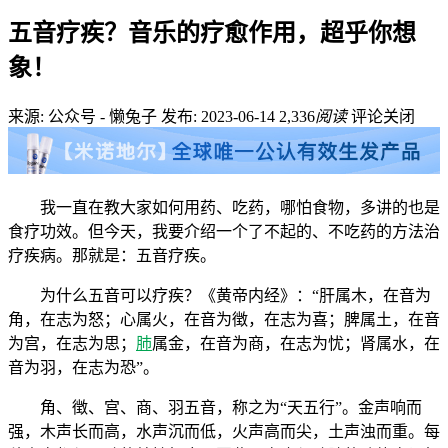
五音疗疾？音乐的疗愈作用，超乎你想
象！
来源: 公众号 - 懒兔子
发布: 2023-06-14
2,336
阅读
评论关闭
我一直在教大家如何用药、吃药，哪怕食物，多讲的也是
食疗功效。但今天，我要介绍一个了不起的、不吃药的方法治
疗疾病。那就是：五音疗疾。
为什么五音可以疗疾？《黄帝内经》：“肝属木，在音为
角，在志为怒；心属火，在音为徴，在志为喜；脾属土，在音
为宫，在志为思；
肺
属金，在音为商，在志为忧；肾属水，在
音为羽，在志为恐”。
角、徴、宫、商、羽五音，称之为“天五行”。金声响而
强，木声长而高，水声沉而低，火声高而尖，土声浊而重。每