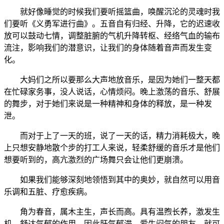
就好像睡觉的时候我们要听摇篮曲，唤醒沉沦的灵魂时我
们要听《义勇军进行曲》。五音自有归经、升降，它的迟速收
放可以鼓动七情，调整脏腑的气机升降转枢、经络气血的输布
流注，影响我们的潜意识，让我们的身体随着音声而发生变
化。
大妈们之所以要那么大声地放音乐，是因为她们一整天都
在忙碌家务事，没人说话，心情烦闷。晚上激荡的音乐、舒展
的舞步，对于她们来说是一种精神和身体的释放，是一种发
泄。
而对于上了一天的班，说了一天的话，精力消耗极大，晚
上只想安静地散个步的打工人来说，轻柔舒缓的音乐才是他们
想要听到的，高亢激烈的广场舞只会让他们更崩溃。
如果我们能够深刻地领悟到其中的奥妙，就自然可以用音
乐调和五脏、疗愈疾病。
角为春音，属木主生，声长而高。具有温煦长养，激发生
机，舒达气郁的作用。因此肝气郁滞、爱生闷气的朋友，就可