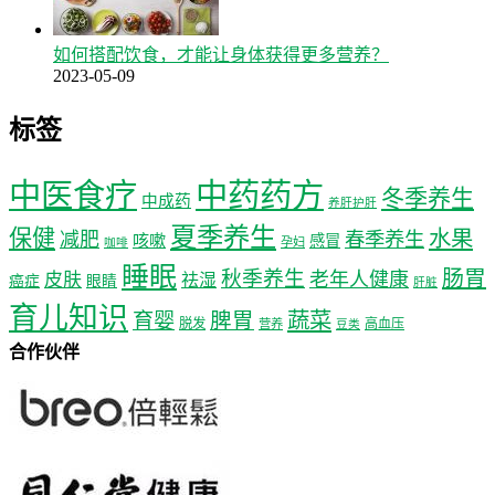
如何搭配饮食，才能让身体获得更多营养？
2023-05-09
标签
中医食疗
中药药方
冬季养生
中成药
养肝护肝
夏季养生
保健
水果
减肥
春季养生
咳嗽
感冒
孕妇
咖啡
睡眠
肠胃
秋季养生
老年人健康
皮肤
祛湿
癌症
眼睛
肝脏
育儿知识
蔬菜
育婴
脾胃
脱发
高血压
营养
豆类
合作伙伴