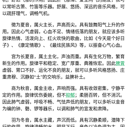
以常听古箫、竹笛等乐器。舒展、悠扬、深远的音乐风格，可
以疏肝理气，调畅气机。
徵为夏音，属火主长，声高而尖。具有鼓舞阳气上升的作
用。因此心气虚弱，心血不足、情绪低落的朋友，就应该多听
旋律热情、活泼向上、红火欢快的歌曲，比如《今天是个好日
子》、《康定情歌》、《最炫民族风》等，以振奋心气心血。
宫为长夏音，属土主化，声浊而重。具有生化万物，繁育
新生的作用。旋律平和稳定、宽广厚重、典雅恢宏。因此
脾胃
虚弱、胃口不好、运化不良的朋友，就可以多听风格悠扬、庄
重肃穆、沉静如“土”的交响乐，益脾补土。
商为秋音，属金主收，声响而强。具有收敛密集，宁静平
定的作用。旋律忧伤委婉，但不
抑郁
；柔肠百转，但不消沉。
因此肺气虚弱，呼吸不畅、气怯声低的朋友，可以多听以金音
为编的钟、磬、锣等器乐，以调和肺气的宣发和肃降。
羽为冬音，属水主藏，声沉而低。具有沉静柔顺，潜降下
行的作用。旋律流畅如水，明显下行，音色以冷色调为主。因