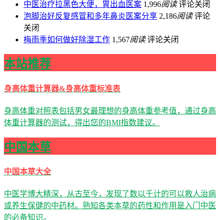
中医治疗拉黑色大便，胃出血医案
1,996
阅读
评论关闭
泡脚治好反复感冒和多年鼻炎医案分享
2,186
阅读
评论
关闭
梅雨季如何做好除湿工作
1,567
阅读
评论关闭
本站推荐
身高体重计算器&身高体重标准表
身高体重对照表包括男女最理想的身高体重参考值，通过身高
体重计算器的测试，得出您的BMI指数建议。
中国本草
中国本草大全
中医学博大精深，从古至今，发现了数以千计的可以救人治病
或养生保健的中药材。熟知各类本草的药性和作用是入门中医
的必备知识。