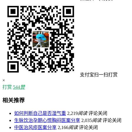
支付宝扫一扫打赏
×
打赏
544
赞
相关推荐
如何判断自己是否湿气重
2,219
阅读
评论关闭
生脉饮治孕期心慌胸闷医案分享
2,035
阅读
评论关闭
中医治风疹医案分享
2,166
阅读
评论关闭