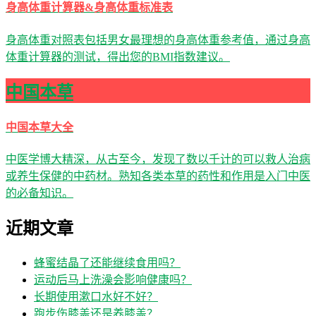
身高体重计算器&身高体重标准表
身高体重对照表包括男女最理想的身高体重参考值，通过身高
体重计算器的测试，得出您的BMI指数建议。
中国本草
中国本草大全
中医学博大精深，从古至今，发现了数以千计的可以救人治病
或养生保健的中药材。熟知各类本草的药性和作用是入门中医
的必备知识。
近期文章
蜂蜜结晶了还能继续食用吗？
运动后马上洗澡会影响健康吗？
长期使用漱口水好不好？
跑步伤膝盖还是养膝盖？