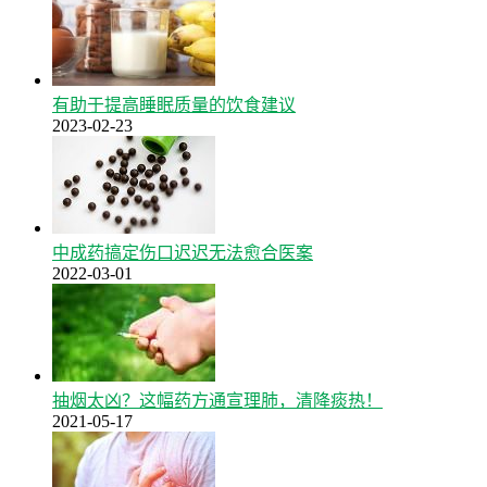
有助于提高睡眠质量的饮食建议
2023-02-23
中成药搞定伤口迟迟无法愈合医案
2022-03-01
抽烟太凶？这幅药方通宣理肺，清降痰热！
2021-05-17