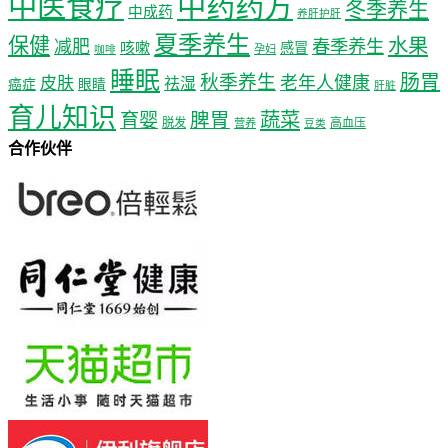
中医食疗
中药药方
冬季养生
中成药
养肝护肝
夏季养生
保健
水果
减肥
春季养生
咳嗽
感冒
孕妇
咖啡
睡眠
肠胃
秋季养生
老年人健康
皮肤
祛湿
癌症
眼睛
肝脏
育儿知识
蔬菜
育婴
脾胃
脱发
高血压
营养
豆类
合作伙伴