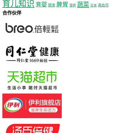
育儿知识
蔬菜
育婴
脾胃
脱发
高血压
营养
豆类
合作伙伴