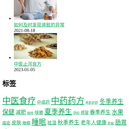
如何及时发现肾脏的异常
2021-08-18
中医止泻良方
2023-01-05
标签
中医食疗
中药药方
冬季养生
中成药
养肝护肝
夏季养生
保健
水果
减肥
春季养生
咳嗽
感冒
孕妇
咖啡
睡眠
肠胃
秋季养生
老年人健康
皮肤
祛湿
癌症
眼睛
肝脏