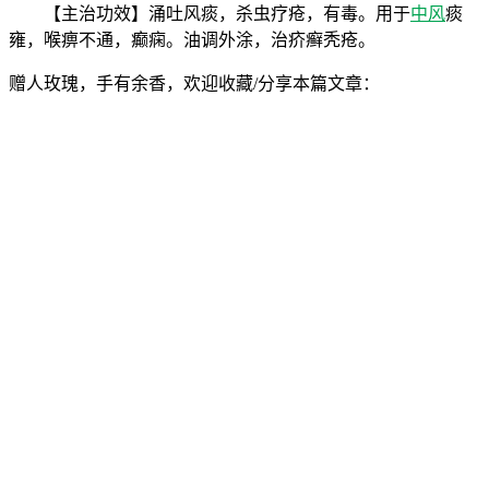
【主治功效】涌吐风痰，杀虫疗疮，有毒。用于
中风
痰
雍，喉痹不通，癫痫。油调外涂，治疥癣秃疮。
赠人玫瑰，手有余香，欢迎收藏/分享本篇文章：