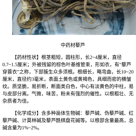
中药材藜芦
【药材性状】根茎粗短，圆柱形，长2~4厘米，直径
0.7~1.5厘米；外被残留的棕色叶基维管束，形如衣，有“藜芦
穿蓑衣”之称，下部簇生众多须根。根细长，略弯曲，长10~20
厘米，直径约3毫米，表面土黄色或黄褐色，具细而密的横皱
纹。质坚脆，易折断，断面类白色，中心有淡黄色的中柱，易
与皮部分离。气微，味苦，粉未有强烈的催性。以根粗壮、无
杂质者为佳。
【化学成分】含多种甾体生物碱：藜芦碱、伪藜芦碱、红
藜芦碱、计莫林碱及藜芦酰棋盘花碱等。以根部含量最高，总
碱含量为1%~2%。