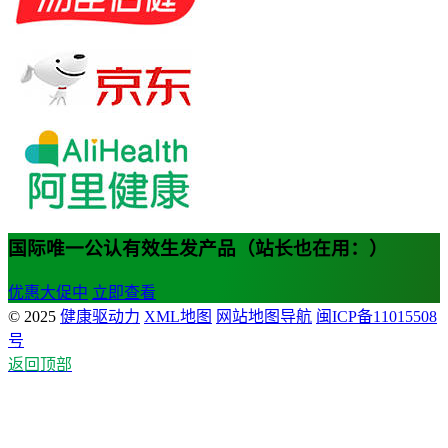
国际唯一公认有效生发产品（站长也在用：）
优惠大促中
立即查看
© 2025
健康驱动力
XML地图
网站地图导航
闽ICP备11015508
号
返回顶部