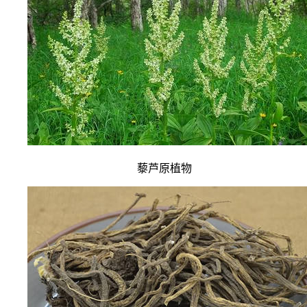
藜芦原植物