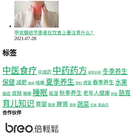
甲状腺结节患者在饮食上要注意什么？
2021-07-28
标签
中医食疗
中药药方
冬季养生
中成药
养肝护肝
夏季养生
保健
水果
减肥
春季养生
咳嗽
感冒
孕妇
咖啡
睡眠
肠胃
秋季养生
老年人健康
皮肤
祛湿
癌症
眼睛
肝脏
育儿知识
蔬菜
育婴
脾胃
脱发
高血压
营养
豆类
合作伙伴