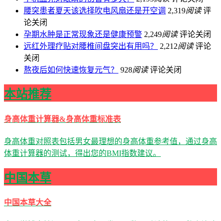
腰突患者夏天该选择吹电风扇还是开空调
2,319
阅读
评
论关闭
孕期水肿是正常现象还是健康预警
2,249
阅读
评论关闭
远红外理疗贴对腰椎间盘突出有用吗？
2,212
阅读
评论
关闭
熬夜后如何快速恢复元气？
928
阅读
评论关闭
本站推荐
身高体重计算器&身高体重标准表
身高体重对照表包括男女最理想的身高体重参考值，通过身高
体重计算器的测试，得出您的BMI指数建议。
中国本草
中国本草大全