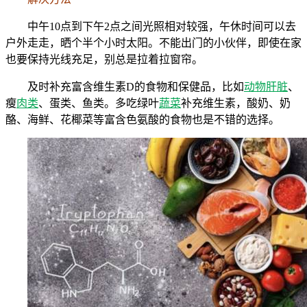
中午10点到下午2点之间光照相对较强，午休时间可以去
户外走走，晒个半个小时太阳。不能出门的小伙伴，即使在家
也要保持光线充足，别总是拉着拉窗帘。
及时补充富含维生素D的食物和保健品，比如
动物
肝脏
、
瘦
肉类
、蛋类、鱼类。多吃绿叶
蔬菜
补充维生素，酸奶、奶
酪、海鲜、花椰菜等富含色氨酸的食物也是不错的选择。