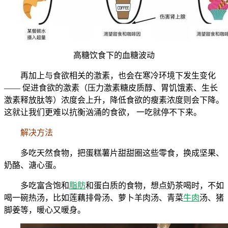
高糖饮食下的血糖波动
再加上与食欲相关的激素，也会在寒冷环境下发生变化
—— 促进食欲的激素（压力激素糖皮质醇、胃饥饿素、生长
激素释放肽等）浓度会上升，降低食欲的瘦素浓度则会下降。
这就让我们更难以抗衡汹涌的食欲， 一吃就停不下来。
解决方法
多吃天然食物，把蛋糕薯片甜甜圈这些零食，换成坚果、
奶酪、溏心蛋。
多吃富含饱和
脂肪
和蛋白质的食物，想点奶茶喝时，不如
喝一碗热汤，比如莲藕排骨汤、萝卜羊肉汤、青菜
牛肉
汤、猪
脚姜等，暖心又暖身。