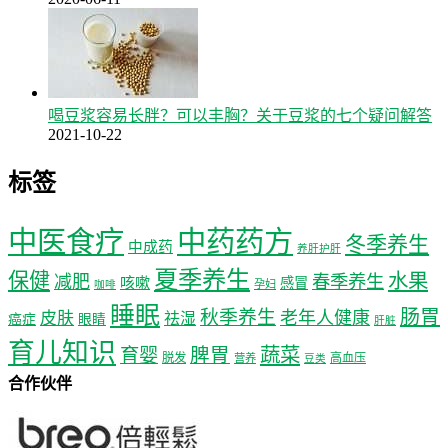
喝豆浆容易长胖？可以丰胸？关于豆浆的七个疑问解答
2021-10-22
标签
中医食疗
中药药方
冬季养生
中成药
养肝护肝
夏季养生
保健
水果
减肥
春季养生
咳嗽
感冒
孕妇
咖啡
睡眠
肠胃
秋季养生
老年人健康
皮肤
祛湿
癌症
眼睛
肝脏
育儿知识
蔬菜
育婴
脾胃
脱发
高血压
营养
豆类
合作伙伴