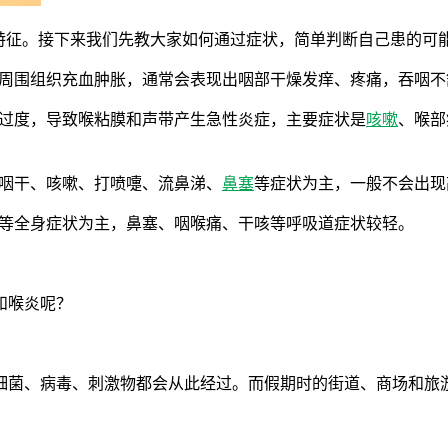
的特征。接下来我们先教大家如何通过症状，简单判断自己患的可
周围组织充血肿胀，通常会表现出咽部干燥发痒、疼痛，吞咽不
嗓过度，导致喉粘膜和声带产生急性炎症，主要症状是
咳嗽
、喉部
以咽干、咳嗽、打喷嚏、流鼻涕、
鼻塞
等症状为主，一般不会出现
等全身症状为主，鼻塞、咽喉痛、干咳等呼吸道症状较轻。
和喉炎呢？
细菌、病毒、刺激物都会从此经过。而假期时的街道、商场和旅