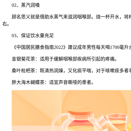
02、蒸汽润嗓
顾名思义就是借助水蒸气来滋润咽喉部。烧一杯开水，将杯
右。
03、保证饮水量充足
《中国居民膳食指南2022》建议成年男性每天喝1700毫
金银菊花茶：适用于缓解咽喉部疾病所引起的疼痛。
桑叶枇杷茶：既清热润燥，又化痰平喘，对于咳嗽痰多者
胖大海木蝴蝶茶：适宜声音嘶哑的患者。