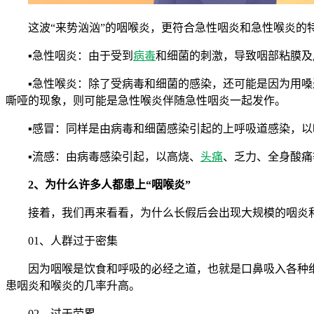
这波“来势汹汹”的咽喉炎，更符合急性咽炎和急性喉炎
▪急性咽炎：由于受到
病毒
和细菌的刺激，导致咽部粘膜及
▪急性喉炎：除了受病毒和细菌的感染，还可能是因为用
嘶哑的现象，则可能是急性喉炎伴随急性咽炎一起发作。
▪感冒：同样是由病毒和细菌感染引起的上呼吸道感染，
▪流感：由病毒感染引起，以高烧、
头痛
、乏力、全身酸痛
2、为什么许多人都患上“咽喉炎”
接着，我们再来看看，为什么长假后会出现大规模的咽炎
01、人群过于密集
因为咽喉是饮食和呼吸的必经之道，也就是口鼻吸入各种
患咽炎和喉炎的几率升高。
02、过于劳累