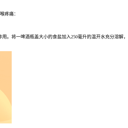
咽喉疼痛：
用。将一啤酒瓶盖大小的食盐加入250毫升的温开水充分溶解，接