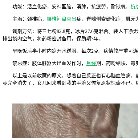
功能：活血化瘀，安神醒脑，消肿，抗疲劳，耐缺氧，
抗
主治：颈椎病，
腰椎间盘突出
症，脊髓侧索硬化症，肌无
调剂方法：将三七粉82.8克，冰片27.6克混合。装入
排出袋内空气，将药粉密封备用，保质期3年。
早晚饭后半小时内凉开水送服，每次2克，病情较严重可连
禁忌症：肢体脏器大出血发作时，
月经
期，药粉结块、霉变
以上是以前收藏的原文，想着自己反正也有心脑血管病，
竟完全消失了，女儿回来看到我的手腕又恢复原状惊奇不已。