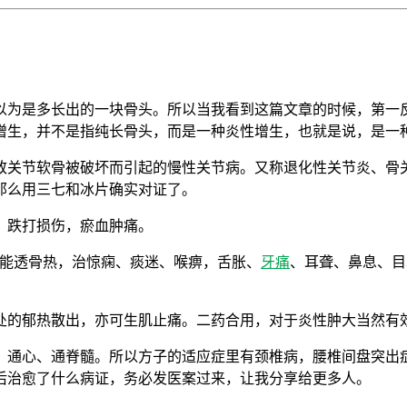
以为是多长出的一块骨头。所以当我看到这篇文章的时候，第一
增生，并不是指纯长骨头，而是一种炎性增生，也就是说，是一
致关节软骨被破坏而引起的慢性关节病。又称退化性关节炎、骨
那么用三七和冰片确实对证了。
，跌打损伤，瘀血肿痛。
，能透骨热，治惊痫、痰迷、喉痹，舌胀、
牙痛
、耳聋、鼻息、目
处的郁热散出，亦可生肌止痛。二药合用，对于炎性肿大当然有
、通心、通脊髓。所以方子的适应症里有颈椎病，腰椎间盘突出
后治愈了什么病证，务必发医案过来，让我分享给更多人。