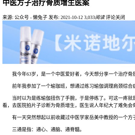
中医方子治疗骨质增生医案
来源: 公众号 - 懒兔子
发布: 2021-10-12
3,033
阅读
评论关闭
我今年63岁，是一个中医爱好者，今天想分享一个治疗骨
前年我参加了一个瑜珈班，想通过练习瑜伽调理肩颈综合
当时以为是练瑜伽扭伤了手腕，于是停练了。可这一疼就
看，去医院拍片子诊断为骨质增生，医生说人年纪大了难免会
有一天突然想起以前收藏过中医学家岳美中教授的一个方子
三通是指：通心、通脑、通脊髓。