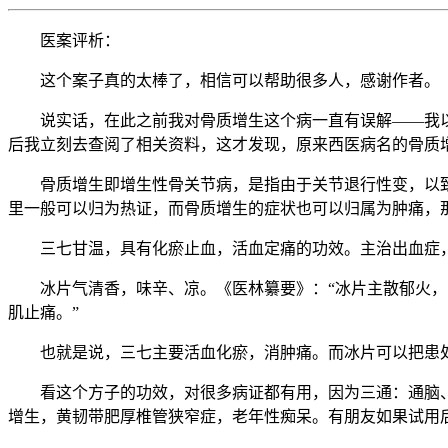
医案评析：
这个案子真的太棒了，相信可以帮助很多人，感谢作者。
说实话，在此之前我对骨质增生这个病一直有误解——我
后我立刻去查阅了相关资料，这才发现，原来西医病名的骨质
骨质增生即增生性骨关节病，是指由于关节退行性变，以
里一般可以归为热证，而骨质增生的症状也可以归属为肿痛，
三七甘温，具有化瘀止血，活血定痛的功效。主治出血症
冰片气清香，味辛、凉。《医林纂要》：“冰片主散郁火
肌止痛。”
也就是说，三七主要活血化瘀，消肿痛。而冰片可以把患
看这个方子的功效，对很多病证都有用，因为三通：通脑
增生，黄韧带肥厚椎管狭窄症，老年性痴呆。有朋友如果试用