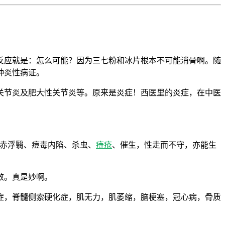
反应就是：怎么可能？因为三七粉和冰片根本不可能消骨啊。随
种炎性病证。
关节炎及肥大性关节炎等。原来是炎症！西医里的炎症，在中医
赤浮翳、痘毒内陷、杀虫、
痔疮
、催生，性走而不守，亦能生
效。真是妙啊。
症，脊髓侧索硬化症，肌无力，肌萎缩，脑梗塞，冠心病，骨质