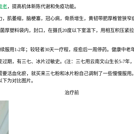
衰老
，提高机体新陈代谢和免疫功能。
力，肌萎缩，脑梗塞，冠心病，骨质增生，黄韧带肥厚椎管狭窄
干净无菌厚塑料袋内，封口，在摄氏20度以下室温下，用相互积压
续服用1-2年；较轻者30天一疗程，痊愈后一周停药。健康中
过期，有三七、冰片过敏史。(注：三七用云南文山生长5-7年，2
需要活血化瘀，就买来三七粉和冰片粉自己调制了一些慢慢服用
以下为对比图片。
治疗前