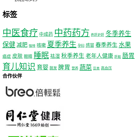
标签
中医食疗
中药药方
冬季养生
中成药
养肝护肝
夏季养生
保健
水果
减肥
春季养生
咳嗽
感冒
孕妇
咖啡
睡眠
肠胃
秋季养生
老年人健康
皮肤
祛湿
癌症
眼睛
肝脏
育儿知识
蔬菜
育婴
脾胃
脱发
高血压
营养
豆类
合作伙伴