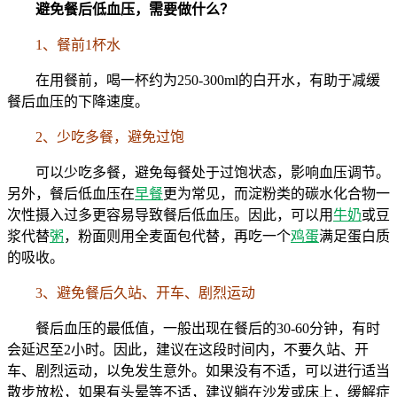
避免餐后低血压，需要做什么？
1、餐前1杯水
在用餐前，喝一杯约为250-300ml的白开水，有助于减缓
餐后血压的下降速度。
2、少吃多餐，避免过饱
可以少吃多餐，避免每餐处于过饱状态，影响血压调节。
另外，餐后低血压在
早餐
更为常见，而淀粉类的碳水化合物一
次性摄入过多更容易导致餐后低血压。因此，可以用
牛奶
或豆
浆代替
粥
，粉面则用全麦面包代替，再吃一个
鸡蛋
满足蛋白质
的吸收。
3、避免餐后久站、开车、剧烈运动
餐后血压的最低值，一般出现在餐后的30-60分钟，有时
会延迟至2小时。因此，建议在这段时间内，不要久站、开
车、剧烈运动，以免发生意外。如果没有不适，可以进行适当
散步放松，如果有头晕等不适，建议躺在沙发或床上，缓解症