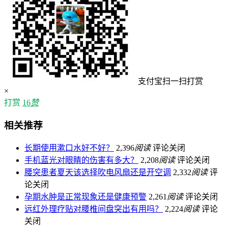
支付宝扫一扫打赏
×
打赏
16
赞
相关推荐
长期使用漱口水好不好？
2,396
阅读
评论关闭
手机蓝光对眼睛的伤害有多大？
2,208
阅读
评论关闭
腰突患者夏天该选择吹电风扇还是开空调
2,332
阅读
评
论关闭
孕期水肿是正常现象还是健康预警
2,261
阅读
评论关闭
远红外理疗贴对腰椎间盘突出有用吗？
2,224
阅读
评论
关闭