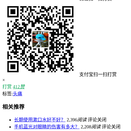
支付宝扫一扫打赏
×
打赏
412
赞
标签:
头痛
相关推荐
长期使用漱口水好不好？
2,396
阅读
评论关闭
手机蓝光对眼睛的伤害有多大？
2,208
阅读
评论关闭