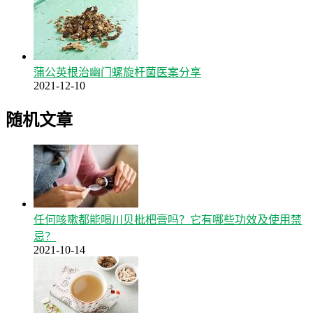
蒲公英根治幽门螺旋杆菌医案分享
2021-12-10
随机文章
任何咳嗽都能喝川贝枇杷膏吗？它有哪些功效及使用禁
忌？
2021-10-14