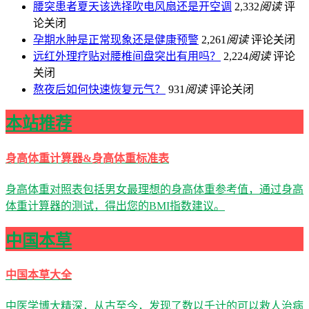
腰突患者夏天该选择吹电风扇还是开空调
2,332
阅读
评
论关闭
孕期水肿是正常现象还是健康预警
2,261
阅读
评论关闭
远红外理疗贴对腰椎间盘突出有用吗？
2,224
阅读
评论
关闭
熬夜后如何快速恢复元气？
931
阅读
评论关闭
本站推荐
身高体重计算器&身高体重标准表
身高体重对照表包括男女最理想的身高体重参考值，通过身高
体重计算器的测试，得出您的BMI指数建议。
中国本草
中国本草大全
中医学博大精深，从古至今，发现了数以千计的可以救人治病