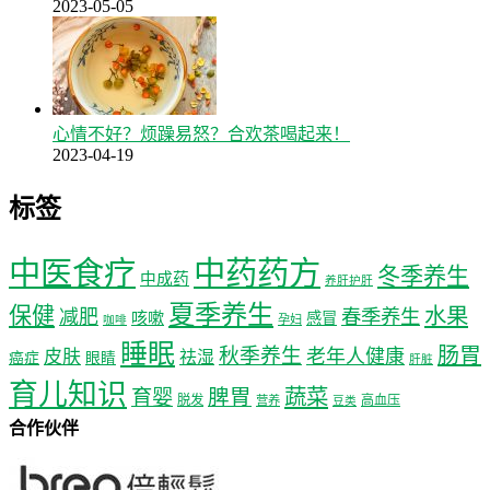
2023-05-05
心情不好？烦躁易怒？合欢茶喝起来！
2023-04-19
标签
中医食疗
中药药方
冬季养生
中成药
养肝护肝
夏季养生
保健
水果
减肥
春季养生
咳嗽
感冒
孕妇
咖啡
睡眠
肠胃
秋季养生
老年人健康
皮肤
祛湿
癌症
眼睛
肝脏
育儿知识
蔬菜
育婴
脾胃
脱发
高血压
营养
豆类
合作伙伴