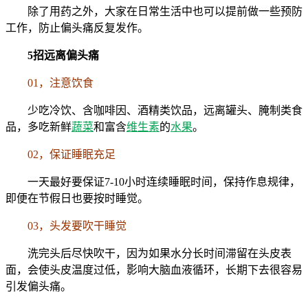
除了用药之外，大家在日常生活中也可以提前做一些预防
工作，防止偏头痛反复发作。
5招远离偏头痛
01，注意饮食
少吃冷饮、含咖啡因、酒精类饮品，远离罐头、腌制类食
品，多吃新鲜
蔬菜
和富含
维生素
的
水果
。
02，保证睡眠充足
一天最好要保证7-10小时连续睡眠时间，保持作息规律，
即便在节假日也要按时睡觉。
03，头发要吹干睡觉
洗完头后尽快吹干，因为如果水分长时间滞留在头皮表
面，会使头皮温度过低，影响大脑血液循环，长期下去很容易
引发偏头痛。