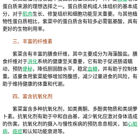
蛋白质来源的理想选择之一。蛋白质是构成人体组织的基本成
分，对于
肌肉
生长、修复组织和细胞功能至关重要。与其他植
物性蛋白质相比，紫菜中的蛋白质含有较多必需氨基酸，具有
更好的生物利用率。
三、丰富的纤维素
紫菜含有丰富的膳食纤维，其中主要成分为海藻酸盐。膳
食纤维对于
消化
系统的健康至关重要，它有助于促进肠道蠕
动，预防
便秘
，降低胆固醇水平，稳定
血糖
，并有助于控制体
重。适量食用紫菜能够增加饱腹感，减少过量进食的风险，有
助于维持健康的体重和代谢。
四、富含抗氧化剂
紫菜富含多种抗氧化剂，如类黄酮、多酚类物质和类胡萝
卜素。抗氧化剂有助于中和自由基，减少氧化应激对身体造成
的伤害。抗氧化剂的摄入与慢性疾病的预防息息相关，如
心脏
病
、
癌症
和认知功能衰退等。