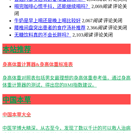
喝完咖啡心慌手抖，还能继续喝吗？​
2,069
阅读
评论关
闭
牛奶是早上喝还是晚上喝比较好
2,067
阅读
评论关闭
腰椎间盘突出患者的食疗汤补推荐
2,366
阅读
评论关闭
无糖饮料真的不会长胖吗？
2,103
阅读
评论关闭
本站推荐
身高体重计算器&身高体重标准表
身高体重对照表包括男女最理想的身高体重参考值，通过身高
体重计算器的测试，得出您的BMI指数建议。
中国本草
中国本草大全
中医学博大精深，从古至今，发现了数以千计的可以救人治病