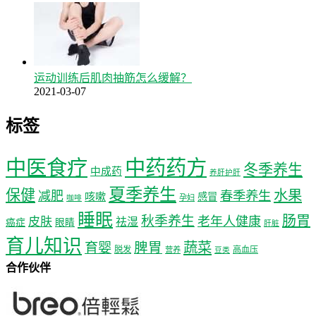
运动训练后肌肉抽筋怎么缓解？
2021-03-07
标签
中医食疗
中药药方
冬季养生
中成药
养肝护肝
夏季养生
保健
水果
减肥
春季养生
咳嗽
感冒
孕妇
咖啡
睡眠
肠胃
秋季养生
老年人健康
皮肤
祛湿
癌症
眼睛
肝脏
育儿知识
蔬菜
育婴
脾胃
脱发
高血压
营养
豆类
合作伙伴