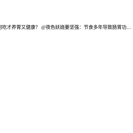
何吃才养胃又健康？ @夜色妖娆要坚强：节食多年导致肠胃功…