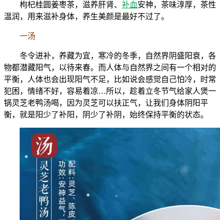
枸杞桂圆姜枣茶，滋养肝肾、
补血
安神，茶味淳厚，茶性
温润，用来滋补身体，养生美颜是最好不过了。
一汤
冬令进补，养藏为宜，寒冷的冬季，自然界阴盛阳衰，各
物都潜藏阳气，以待来春。而人体与自然界之间有一个相对的
平衡，人体也会出现阳气不足，比如说会感觉自己怕冷，时常
犯困，情绪不好，容易着凉…所以，趁着立冬节气给家人煲一
锅灵芝老鸭汤喝，因为灵芝可以扶正气，让我们身体阴阳平
衡，就是阳少了补阳，阴少了补阴，始终保持平衡的状态。