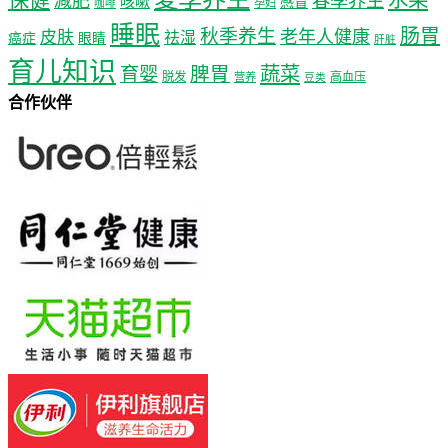
减肥
春季养生
咳嗽
感冒
孕妇
咖啡
睡眠
肠胃
秋季养生
老年人健康
皮肤
祛湿
癌症
眼睛
肝脏
育儿知识
蔬菜
育婴
脾胃
脱发
高血压
营养
豆类
合作伙伴