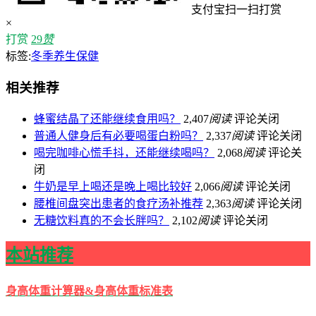
支付宝扫一扫打赏
×
打赏
29
赞
标签:
冬季养生保健
相关推荐
蜂蜜结晶了还能继续食用吗？
2,407
阅读
评论关闭
普通人健身后有必要喝蛋白粉吗？
2,337
阅读
评论关闭
喝完咖啡心慌手抖，还能继续喝吗？​
2,068
阅读
评论关
闭
牛奶是早上喝还是晚上喝比较好
2,066
阅读
评论关闭
腰椎间盘突出患者的食疗汤补推荐
2,363
阅读
评论关闭
无糖饮料真的不会长胖吗？
2,102
阅读
评论关闭
本站推荐
身高体重计算器&身高体重标准表