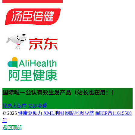
国际唯一公认有效生发产品（站长也在用：）
优惠大促中
立即查看
© 2025
健康驱动力
XML地图
网站地图导航
闽ICP备11015508
号
返回顶部