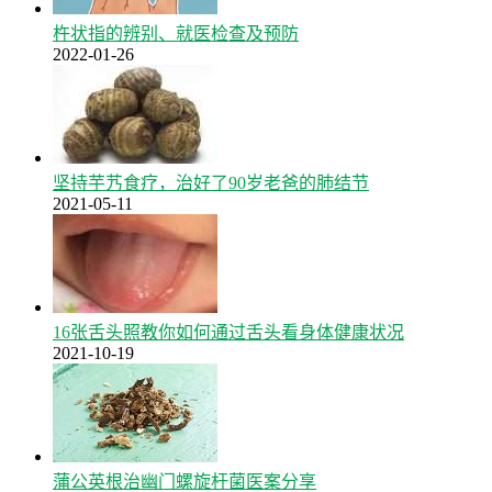
杵状指的辨别、就医检查及预防
2022-01-26
坚持芋艿食疗，治好了90岁老爸的肺结节
2021-05-11
16张舌头照教你如何通过舌头看身体健康状况
2021-10-19
蒲公英根治幽门螺旋杆菌医案分享