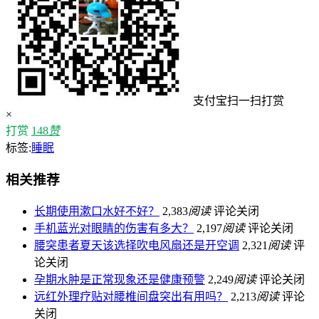
支付宝扫一扫打赏
×
打赏
148
赞
标签:
睡眠
相关推荐
长期使用漱口水好不好？
2,383
阅读
评论关闭
手机蓝光对眼睛的伤害有多大？
2,197
阅读
评论关闭
腰突患者夏天该选择吹电风扇还是开空调
2,321
阅读
评
论关闭
孕期水肿是正常现象还是健康预警
2,249
阅读
评论关闭
远红外理疗贴对腰椎间盘突出有用吗？
2,213
阅读
评论
关闭