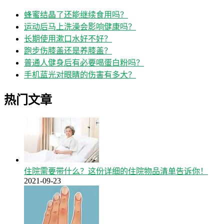
蜂蜜结晶了还能继续食用吗？
运动后马上洗澡会影响健康吗？
长期使用漱口水好不好？
跑步伤膝盖还是养膝盖？
普通人健身后有必要喝蛋白粉吗？
手机蓝光对眼睛的伤害有多大？
热门文章
住院需要带什么？这份详细的住院物品清单告诉你！
2021-09-23