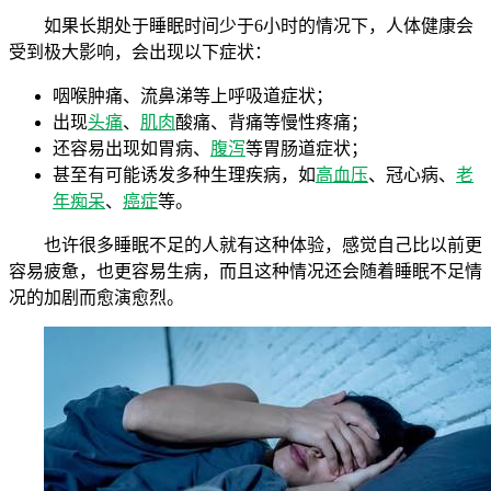
如果长期处于睡眠时间少于6小时的情况下，人体健康会
受到极大影响，会出现以下症状：
咽喉肿痛、流鼻涕等上呼吸道症状；
出现
头痛
、
肌肉
酸痛、背痛等慢性疼痛；
还容易出现如胃病、
腹泻
等胃肠道症状；
甚至有可能诱发多种生理疾病，如
高血压
、冠心病、
老
年痴呆
、
癌症
等。
也许很多睡眠不足的人就有这种体验，感觉自己比以前更
容易疲惫，也更容易生病，而且这种情况还会随着睡眠不足情
况的加剧而愈演愈烈。