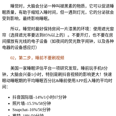
睡觉时，大脑会分泌一种叫褪黑素的物质，它可以促进睡
眠质量，有助于缩短入睡时间，但一遇到灯光，它的分泌就会
受到影响，最终影响睡眠。
所以，睡觉时最好保持房间一片漆黑的环境：使用遮光窗
帘（选择遮光率要达到85%以上的）。不要开灯，也不要在房
间摆放有光线的电子设备（如夜间的荧光数字闹钟，以及各种
电器的设备感应灯）
02，第二步，睡前不要刷视频
美国一家睡眠评估平台一项研究发现，睡前玩手机8分
钟，大脑会兴奋1小时，特别是刷抖音视频的影响更大！快速
眼动睡眠期的平均睡眠百分比&睡前使用APP后入睡的平均时
间：
抖音国际版–14%/1小时07分钟
照片墙–15.5%/58分钟
Snapchat–16%/56分钟
推特–18%/50分钟