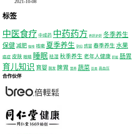
2021-10-08
标签
中医食疗
中药药方
冬季养生
中成药
养肝护肝
夏季养生
保健
水果
减肥
春季养生
咳嗽
感冒
孕妇
咖啡
睡眠
肠胃
秋季养生
老年人健康
皮肤
祛湿
癌症
眼睛
肝脏
育儿知识
蔬菜
育婴
脾胃
脱发
高血压
营养
豆类
合作伙伴