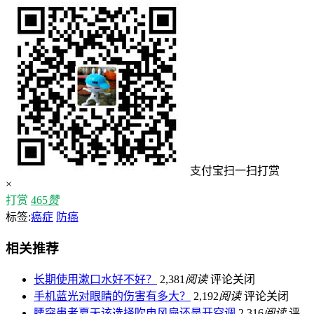
支付宝扫一扫打赏
×
打赏
465
赞
标签:
癌症
防癌
相关推荐
长期使用漱口水好不好？
2,381
阅读
评论关闭
手机蓝光对眼睛的伤害有多大？
2,192
阅读
评论关闭
腰突患者夏天该选择吹电风扇还是开空调
2,316
阅读
评