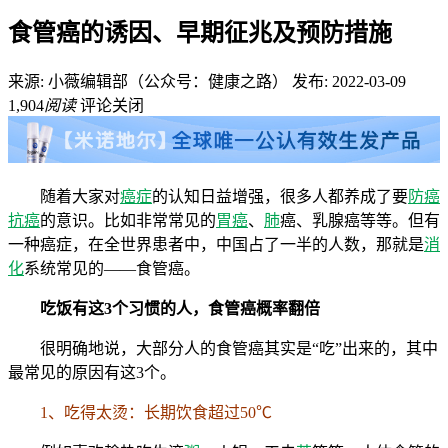
食管癌的诱因、早期征兆及预防措施
来源: 小薇编辑部（公众号：健康之路）
发布: 2022-03-09
1,904
阅读
评论关闭
随着大家对
癌症
的认知日益增强，很多人都养成了要
防癌
抗癌
的意识。比如非常常见的
胃癌
、
肺
癌、乳腺癌等等。但有
一种癌症，在全世界患者中，中国占了一半的人数，那就是
消
化
系统常见的——食管癌。
吃饭有这3个习惯的人，食管癌概率翻倍
很明确地说，大部分人的食管癌其实是“吃”出来的，其中
最常见的原因有这3个。
1、吃得太烫：长期饮食超过50℃