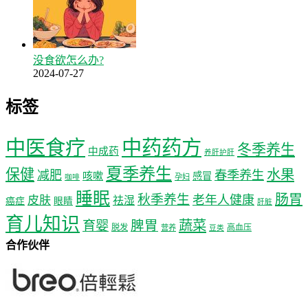
没食欲怎么办?
2024-07-27
标签
中医食疗
中药药方
冬季养生
中成药
养肝护肝
夏季养生
保健
水果
减肥
春季养生
咳嗽
感冒
孕妇
咖啡
睡眠
肠胃
秋季养生
老年人健康
皮肤
祛湿
癌症
眼睛
肝脏
育儿知识
蔬菜
育婴
脾胃
脱发
高血压
营养
豆类
合作伙伴