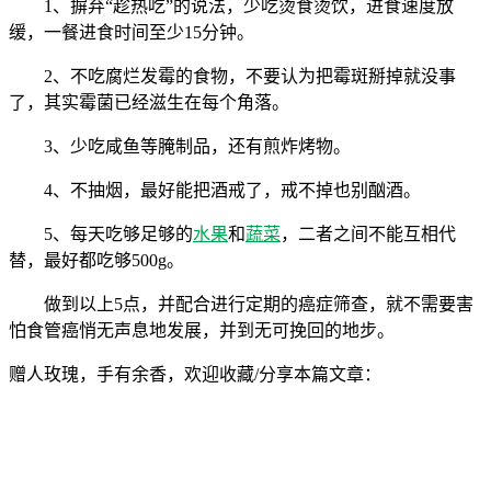
1、摒弃“趁热吃”的说法，少吃烫食烫饮，进食速度放
缓，一餐进食时间至少15分钟。
2、不吃腐烂发霉的食物，不要认为把霉斑掰掉就没事
了，其实霉菌已经滋生在每个角落。
3、少吃咸鱼等腌制品，还有煎炸烤物。
4、不抽烟，最好能把酒戒了，戒不掉也别酗酒。
5、每天吃够足够的
水果
和
蔬菜
，二者之间不能互相代
替，最好都吃够500g。
做到以上5点，并配合进行定期的癌症筛查，就不需要害
怕食管癌悄无声息地发展，并到无可挽回的地步。
赠人玫瑰，手有余香，欢迎收藏/分享本篇文章：